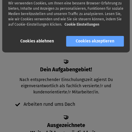
Wir verwenden Cookies, um Ihnen eine bessere Browser-Erfahrung zu
Arbeitsplatz mit wertschätzender Führungskultur.
bieten, Inhalte und Anzeigen zu personalisieren, Funktionen für soziale
Medien bereitzustellen und unseren Traffic zu analysieren. Lesen Sie,
4-Tage Woche in regelmäßigen Abständen
wie wir Cookies verwenden und wie Sie sie steuern können, indem Sie
auf Cookie-Einstellungen klicken.
Cookie Einstellungen
Gutes Arbeitsklima
Top ausgebildete Mitarbeiter
Cookies ablehnen
Cookies akzeptieren
Betriebsurlaub im Sommer
🤝
Dein Aufgabengebiet!
Nach entsprechender Einschulungszeit agierst Du
eigenverantwortlich als fachlich versierte/r und
kundenorientierte/r Mitarbeiter/in.
Arbeiten rund ums Dach
🤝
Ausgezeichnete